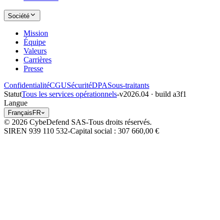
Société
Mission
Équipe
Valeurs
Carrières
Presse
Confidentialité
CGU
Sécurité
DPA
Sous-traitants
Statut
Tous les services opérationnels
-
v2026.04 · build a3f1
Langue
Français
FR
© 2026 CybeDefend SAS
-
Tous droits réservés.
SIREN 939 110 532
-
Capital social
: 307 660,00 €