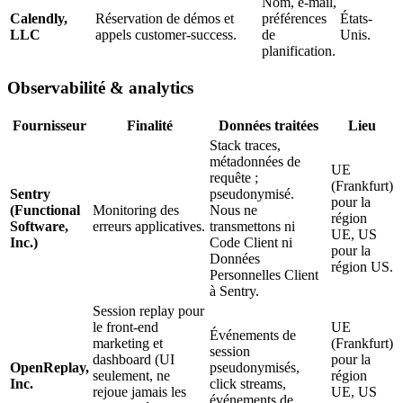
Nom, e-mail,
Calendly,
Réservation de démos et
préférences
États-
LLC
appels customer-success.
de
Unis.
planification.
Observabilité & analytics
Fournisseur
Finalité
Données traitées
Lieu
Stack traces,
métadonnées de
UE
requête ;
(Frankfurt)
Sentry
pseudonymisé.
pour la
(Functional
Monitoring des
Nous ne
région
Software,
erreurs applicatives.
transmettons ni
UE, US
Inc.)
Code Client ni
pour la
Données
région US.
Personnelles Client
à Sentry.
Session replay pour
le front-end
UE
Événements de
marketing et
(Frankfurt)
session
dashboard (UI
pour la
OpenReplay,
pseudonymisés,
seulement, ne
région
Inc.
click streams,
rejoue jamais les
UE, US
événements de