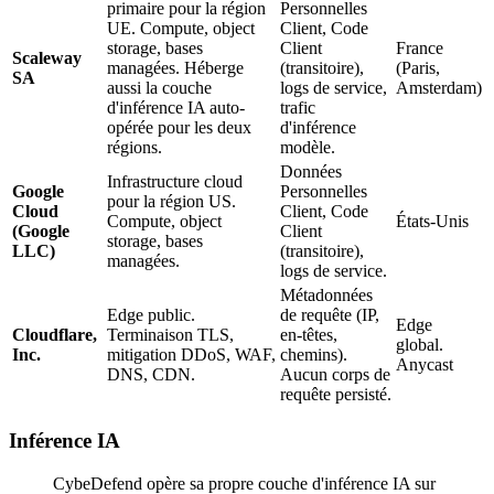
primaire pour la région
Personnelles
UE. Compute, object
Client, Code
storage, bases
Client
France
Scaleway
managées. Héberge
(transitoire),
(Paris,
SA
aussi la couche
logs de service,
Amsterdam)
d'inférence IA auto-
trafic
opérée pour les deux
d'inférence
régions.
modèle.
Données
Infrastructure cloud
Google
Personnelles
pour la région US.
Cloud
Client, Code
Compute, object
États-Unis
(Google
Client
storage, bases
LLC)
(transitoire),
managées.
logs de service.
Métadonnées
Edge public.
de requête (IP,
Edge
Cloudflare,
Terminaison TLS,
en-têtes,
global.
Inc.
mitigation DDoS, WAF,
chemins).
Anycast
DNS, CDN.
Aucun corps de
requête persisté.
Inférence IA
CybeDefend opère sa propre couche d'inférence IA sur