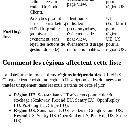
actions liées au
pour la
page-view.
code ni le Code
région US.
Client).
Analytics produit
Identifiants
UE
sur le site marketing
utilisateur
(Frankfurt)
et l'UI in-product
pseudonymisés,
pour la
PostHog,
(au niveau
événements de
région
Inc.
événement, sans
page-view,
UE, US
rejeu des actions de
événements d'usage
pour la
gestion de code).
de fonctionnalités.
région US.
Comment les régions affectent cette liste
La plateforme tourne en
deux régions indépendantes
. UE et US.
Chaque client choisit une région à l'inscription, et les données sont
traitées uniquement dans les sous-traitants de cette région.
Région UE
. Sous-traitants UE-résidents pour le tier de
stockage (Scaleway, Resend EU, Sentry EU, OpenReplay
EU, PostHog EU, Stripe EU).
Région US
. Sous-traitants US-résidents (Google Cloud US,
Resend US, Sentry US, OpenReplay US, PostHog US, Stripe
US).