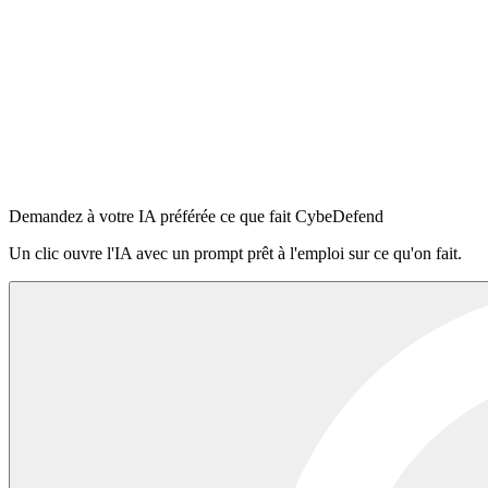
$
npx -y @cybedefend/vibedefend@latest install
Copier
Auto-détecte
Claude Code
Cursor
OpenAI Codex
Windsurf
VS Code Copilot
Se connecter à la plateforme
·
Lire le README sur npm
Demandez à votre IA préférée ce que fait CybeDefend
Un clic ouvre l'IA avec un prompt prêt à l'emploi sur ce qu'on fait.