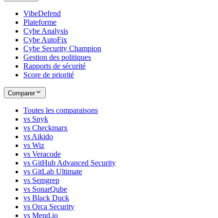
VibeDefend
Plateforme
Cybe Analysis
Cybe AutoFix
Cybe Security Champion
Gestion des politiques
Rapports de sécurité
Score de priorité
Comparer
Toutes les comparaisons
vs Snyk
vs Checkmarx
vs Aikido
vs Wiz
vs Veracode
vs GitHub Advanced Security
vs GitLab Ultimate
vs Semgrep
vs SonarQube
vs Black Duck
vs Orca Security
vs Mend.io