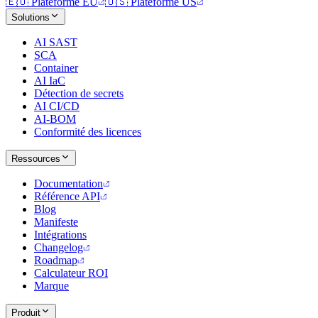
🇪🇺
Plateforme EU
🇺🇸
Plateforme US
Solutions
AI SAST
SCA
Container
AI IaC
Détection de secrets
AI CI/CD
AI-BOM
Conformité des licences
Ressources
Documentation
Référence API
Blog
Manifeste
Intégrations
Changelog
Roadmap
Calculateur ROI
Marque
Produit