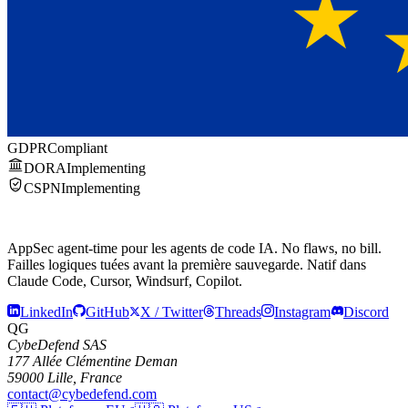
GDPR
Compliant
DORA
Implementing
CSPN
Implementing
AppSec agent-time pour les agents de code IA.
No flaws, no bill.
Failles logiques tuées avant la première sauvegarde. Natif dans
Claude Code, Cursor, Windsurf, Copilot.
LinkedIn
GitHub
X / Twitter
Threads
Instagram
Discord
QG
CybeDefend SAS
177 Allée Clémentine Deman
59000 Lille, France
contact@cybedefend.com