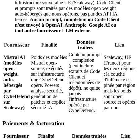
infrastructure souveraine UE (Scaleway). Code Client
et prompts sont traités par des modèles open-weight
auto-hébergés que nous opérons, pas par des API IA
tierces.
Aucun prompt, complétion ou Code Client
n'est envoyé à OpenAI, Anthropic, Google AI ou
tout autre fournisseur LLM externe.
Données
Fournisseur
Finalité
Lieu
traitées
Contenu prompt
Mistral AI
Poids des modèles
Scaleway, UE
+ complétion
(modèles
Mistral open-
(France) pour
(peut inclure
open-
source, exécutés
les deux régions
extraits de Code
weight,
sur infrastructure
; la couche
Client et
auto-
que CybeDefend
d'inférence est
métadonnées de
hébergés
opère. Powers
pinée par région
dépôt), ne quitte
par
analyse sécurité,
mais les poids
jamais
CybeDefend
génération de
sont open-
l'infrastructure
sur
patches et copilot
source et opérés
opérée par
Scaleway)
sécurité IA.
par nous.
CybeDefend.
Paiements & facturation
Fournisseur
Finalité
Données traitées
Lieu