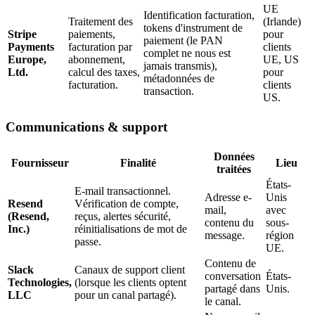
UE
Identification facturation,
Traitement des
(Irlande)
tokens d'instrument de
Stripe
paiements,
pour
paiement (le PAN
Payments
facturation par
clients
complet ne nous est
Europe,
abonnement,
UE, US
jamais transmis),
Ltd.
calcul des taxes,
pour
métadonnées de
facturation.
clients
transaction.
US.
Communications & support
Données
Fournisseur
Finalité
Lieu
traitées
États-
E-mail transactionnel.
Adresse e-
Unis
Resend
Vérification de compte,
mail,
avec
(Resend,
reçus, alertes sécurité,
contenu du
sous-
Inc.)
réinitialisations de mot de
message.
région
passe.
UE.
Contenu de
Slack
Canaux de support client
conversation
États-
Technologies,
(lorsque les clients optent
partagé dans
Unis.
LLC
pour un canal partagé).
le canal.