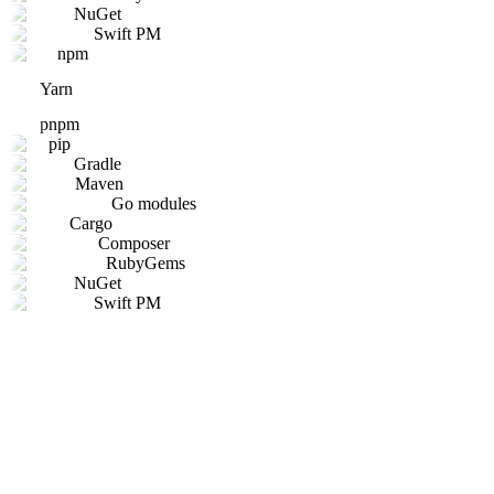
NuGet
Swift PM
npm
Yarn
pnpm
pip
Gradle
Maven
Go modules
Cargo
Composer
RubyGems
NuGet
Swift PM