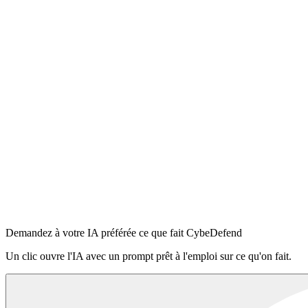
Installer en 5 secondes
Node 18.17+
$
npx -y @cybedefend/vibedefend@latest install
Copier
Auto-détecte
Claude Code
Cursor
OpenAI Codex
Windsurf
VS Code Copilot
Se connecter à la plateforme
·
Lire le README sur npm
Demandez à votre IA préférée ce que fait CybeDefend
Un clic ouvre l'IA avec un prompt prêt à l'emploi sur ce qu'on fait.