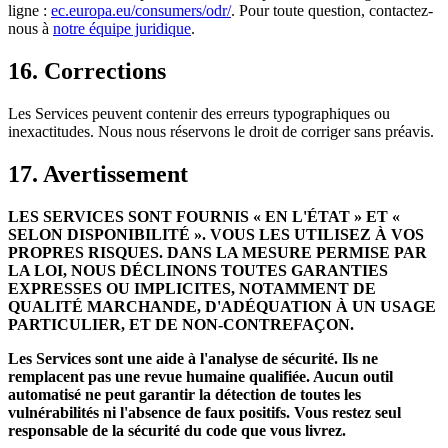
ligne :
ec.europa.eu/consumers/odr/
. Pour toute question, contactez-
nous à
notre équipe juridique
.
16. Corrections
Les Services peuvent contenir des erreurs typographiques ou
inexactitudes. Nous nous réservons le droit de corriger sans préavis.
17. Avertissement
LES SERVICES SONT FOURNIS « EN L'ÉTAT » ET «
SELON DISPONIBILITÉ ». VOUS LES UTILISEZ À VOS
PROPRES RISQUES. DANS LA MESURE PERMISE PAR
LA LOI, NOUS DÉCLINONS TOUTES GARANTIES
EXPRESSES OU IMPLICITES, NOTAMMENT DE
QUALITÉ MARCHANDE, D'ADÉQUATION À UN USAGE
PARTICULIER, ET DE NON-CONTREFAÇON.
Les Services sont une aide à l'analyse de sécurité. Ils ne
remplacent pas une revue humaine qualifiée. Aucun outil
automatisé ne peut garantir la détection de toutes les
vulnérabilités ni l'absence de faux positifs. Vous restez seul
responsable de la sécurité du code que vous livrez.