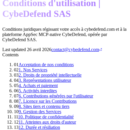
Conditions d'utilisation |
CybeDefend SAS
Conditions juridiques régissant votre accès à cybedefend.com et à la
plateforme AppSec MCP-native CybeDefend, opérée par
CybeDefend SAS.
Last updated
26 avril 2026
contact@cybedefend.com
Contents
01
Acceptation de nos conditions
02
1. Nos Services
03
2. Droits de propriété intellectuelle
04
3. Représentations utilisateur
05
4. Achats et paiement
06
5. Activités interdites
07
6. Contributions générées par l'utilisateur
08
7. Licence sur les Contributions
09
8. Sites tiers et contenu tiers
10
9. Gestion des Services
11
10. Politique de confidentialité
12
11. Atteintes aux droits d'auteur
13
12. Durée et résiliation