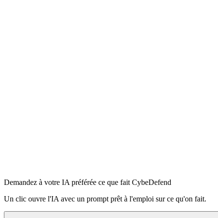
Installer en 5 secondes
Node 18.17+
$
npx -y @cybedefend/vibedefend@latest install
Copier
Auto-détecte
Claude Code
Cursor
OpenAI Codex
Windsurf
VS Code Copilot
Se connecter à la plateforme
·
Lire le README sur npm
Demandez à votre IA préférée ce que fait CybeDefend
Un clic ouvre l'IA avec un prompt prêt à l'emploi sur ce qu'on fait.