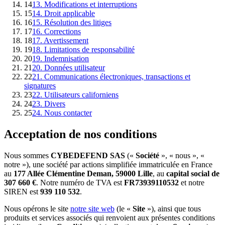
14
13. Modifications et interruptions
15
14. Droit applicable
16
15. Résolution des litiges
17
16. Corrections
18
17. Avertissement
19
18. Limitations de responsabilité
20
19. Indemnisation
21
20. Données utilisateur
22
21. Communications électroniques, transactions et
signatures
23
22. Utilisateurs californiens
24
23. Divers
25
24. Nous contacter
Acceptation de nos conditions
Nous sommes
CYBEDEFEND SAS
(«
Société
», « nous », «
notre »), une société par actions simplifiée immatriculée en France
au
177 Allée Clémentine Deman, 59000 Lille
, au
capital social de
307 660 €
. Notre numéro de TVA est
FR73939110532
et notre
SIREN est
939 110 532
.
Nous opérons le site
notre site web
(le «
Site
»), ainsi que tous
produits et services associés qui renvoient aux présentes conditions