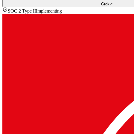
Grok
↗
SOC 2 Type II
Implementing