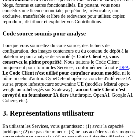
blogs, forums et autres fonctionnalités. En postant, vous nous
concédez une licence mondiale, perpétuelle, irrévocable, non
exclusive, transférable et libre de redevance pour utiliser, copier,
reproduire, distribuer et exploiter vos Contributions.
Code source soumis pour analyse
Lorsque vous soumettez du code source, des fichiers de
configuration, des images conteneurs ou du contenu de dépôt à la
plateforme pour analyse de sécurité («
Code Client
»),
vous
conservez la pleine propriété
. Nous traitons le Code Client
uniquement pour fournir les Services, conformément à notre
DPA
.
Le Code Client n'est utilisé pour entraîner aucun modèle
, ni le
nôtre ni celui d'autrui. CybeDefend opère sa couche d'inférence IA
sur sa propre infrastructure souveraine UE (modèles Mistral open-
weight auto-hébergés sur Scaleway) ;
aucun Code Client n'est
envoyé à un fournisseur IA tiers
(Anthropic, OpenAI, Google AI,
Cohere, etc.).
3. Représentations utilisateur
En utilisant les Services, vous garantissez : (1) avoir la capacité
juridique ; (2) ne pas être mineur ; (3) ne pas accéder via des moyens