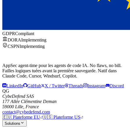
GDPR
Compliant
DORA
Implementing
CSPN
Implementing
AppSec agent-time pour les agents de code IA.
No flaws, no bill.
Failles logiques tuées avant la première sauvegarde. Natif dans
Claude Code, Cursor, Windsurf, Copilot.
LinkedIn
GitHub
X / Twitter
Threads
Instagram
Discord
QG
CybeDefend SAS
177 Allée Clémentine Deman
59000 Lille, France
contact@cybedefend.com
🇪🇺
Plateforme EU
🇺🇸
Plateforme US
Solutions