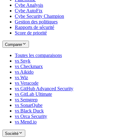
Cybe Analysis
Cybe AutoFix
Cybe Security Champion
Gestion des politiques
Rapports de sécurité
Score de priorité
Comparer
Toutes les comparaisons
vs Snyk
vs Checkmarx
vs Aikido
vs Wiz
vs Veracode
vs GitHub Advanced Security
vs GitLab Ultimate
vs Semgrep
vs SonarQube
vs Black Duck
vs Orca Security
vs Mend.io
Société