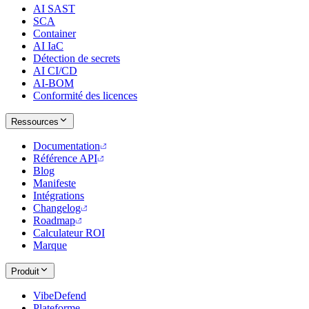
AI SAST
SCA
Container
AI IaC
Détection de secrets
AI CI/CD
AI-BOM
Conformité des licences
Ressources
Documentation
Référence API
Blog
Manifeste
Intégrations
Changelog
Roadmap
Calculateur ROI
Marque
Produit
VibeDefend
Plateforme