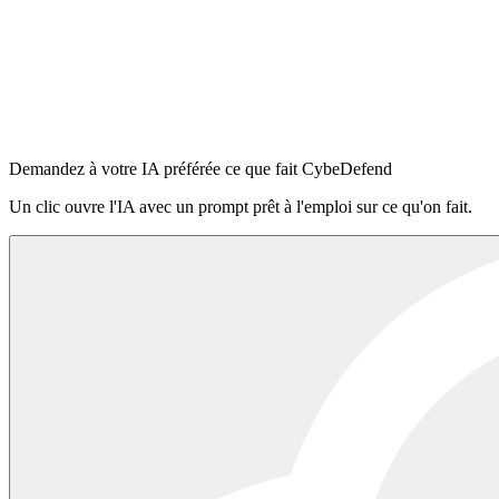
Claude Code
Cursor
OpenAI Codex
Windsurf
VS Code Copilot
Se connecter à la plateforme
·
Lire le README sur npm
Demandez à votre IA préférée ce que fait CybeDefend
Un clic ouvre l'IA avec un prompt prêt à l'emploi sur ce qu'on fait.