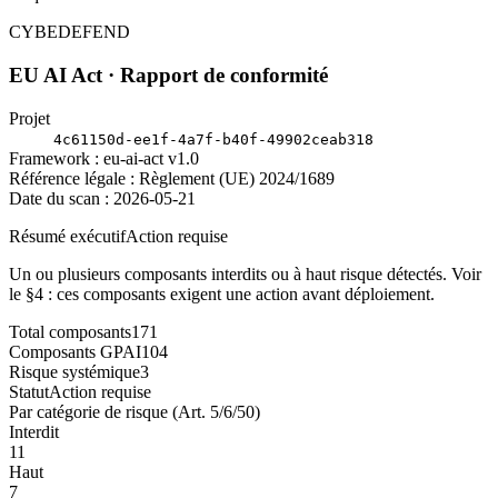
CYBEDEFEND
EU AI Act · Rapport de conformité
Projet
4c61150d-ee1f-4a7f-b40f-49902ceab318
Framework : eu-ai-act v1.0
Référence légale : Règlement (UE) 2024/1689
Date du scan : 2026-05-21
Résumé exécutif
Action requise
Un ou plusieurs composants interdits ou à haut risque détectés. Voir
le §4 : ces composants exigent une action avant déploiement.
Total composants
171
Composants GPAI
104
Risque systémique
3
Statut
Action requise
Par catégorie de risque (Art. 5/6/50)
Interdit
11
Haut
7