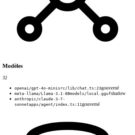
Modèles
32
gouverné
openai/gpt-4o-mini
src/lib/chat.ts:23
shadow
meta-llama/Llama-3.1-8B
models/local.gguf
anthropic/claude-3-7-
gouverné
sonnet
apps/agent/index.ts:11