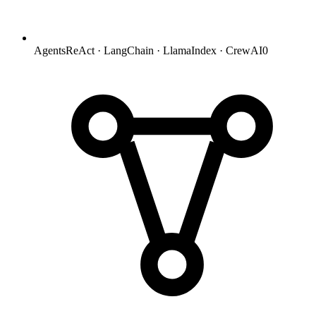
Agents
ReAct · LangChain · LlamaIndex · CrewAI
0