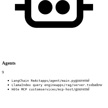
Agents
9
gouverné
LangChain ReAct
apps/agent/main.py
shadow
LlamaIndex query engine
apps/rag/server.ts
gouverné
Hôte MCP custom
services/mcp-host/