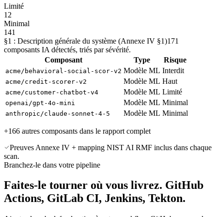
Limité
12
Minimal
141
§1 : Description générale du système (Annexe IV §1)
171
composants IA détectés, triés par sévérité.
Composant
Type
Risque
Modèle ML
Interdit
acme/behavioral-social-scor-v2
Modèle ML
Haut
acme/credit-scorer-v2
Modèle ML
Limité
acme/customer-chatbot-v4
Modèle ML
Minimal
openai/gpt-4o-mini
Modèle ML
Minimal
anthropic/claude-sonnet-4-5
+166 autres composants dans le rapport complet
Preuves Annexe IV + mapping NIST AI RMF inclus dans chaque
scan.
Branchez-le dans votre pipeline
Faites-le tourner où vous livrez.
GitHub
Actions,
GitLab CI, Jenkins, Tekton.