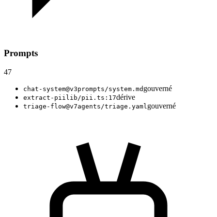
Prompts
47
gouverné
chat-system@v3
prompts/system.md
dérive
extract-pii
lib/pii.ts:17
gouverné
triage-flow@v7
agents/triage.yaml