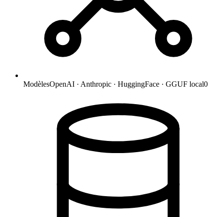
Modèles
OpenAI · Anthropic · HuggingFace · GGUF local
0