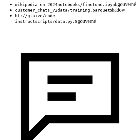
gouverné
wikipedia-en-2024
notebooks/finetune.ipynb
shadow
customer_chats_v2
data/training.parquet
hf://glaive/code-
gouverné
instruct
scripts/data.py:8