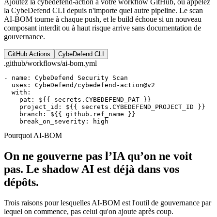
Ajoutez la cybedefend-action à votre workflow GitHub, ou appelez
la CybeDefend CLI depuis n'importe quel autre pipeline. Le scan
AI-BOM tourne à chaque push, et le build échoue si un nouveau
composant interdit ou à haut risque arrive sans documentation de
gouvernance.
GitHub Actions
CybeDefend CLI
.github/workflows/ai-bom.yml
- name: CybeDefend Security Scan

  uses: CybeDefend/cybedefend-action@v2

  with:

    pat: ${{ secrets.CYBEDEFEND_PAT }}

    project_id: ${{ secrets.CYBEDEFEND_PROJECT_ID }}

    branch: ${{ github.ref_name }}

    break_on_severity: high
Pourquoi AI-BOM
On ne gouverne pas l’IA qu’on ne voit
pas.
Le shadow AI est déjà dans vos
dépôts.
Trois raisons pour lesquelles AI-BOM est l'outil de gouvernance par
lequel on commence, pas celui qu'on ajoute après coup.