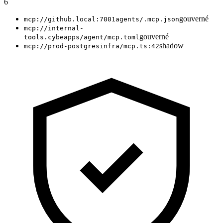
6
gouverné
mcp://github.local:7001
agents/.mcp.json
mcp://internal-
gouverné
tools.cybe
apps/agent/mcp.toml
shadow
mcp://prod-postgres
infra/mcp.ts:42