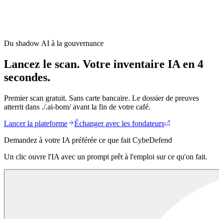
Que détecte exactement AI-BOM ?
+
AI-BOM est-il imposé par l'EU AI Act ?
+
Comment ça s'intègre dans le CI/CD ?
+
Quelle est la différence entre AI-BOM et SBOM ?
+
Du shadow AI à la gouvernance
AI-BOM s'entraîne-t-il sur notre code ?
+
Lancez le scan.
Votre inventaire IA en 4
secondes.
Premier scan gratuit. Sans carte bancaire. Le dossier de preuves
atterrit dans ./.ai-bom/ avant la fin de votre café.
Lancer la plateforme
Échanger avec les fondateurs
Demandez à votre IA préférée ce que fait CybeDefend
Un clic ouvre l'IA avec un prompt prêt à l'emploi sur ce qu'on fait.