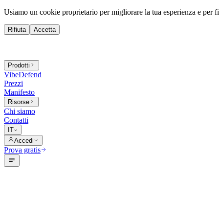
Usiamo un cookie proprietario per migliorare la tua esperienza e per fin
Rifiuta
Accetta
Prodotti
VibeDefend
Prezzi
Manifesto
Risorse
Chi siamo
Contatti
IT
Accedi
Prova gratis