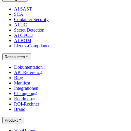
AI SAST
SCA
Container Security
AI IaC
Secret Detection
AI CI/CD
AI-BOM
Lizenz-Compliance
Ressourcen
Dokumentation
API-Referenz
Blog
Manifest
Integrationen
Changelog
Roadmap
ROI-Rechner
Brand
Produkt
VibeDefend