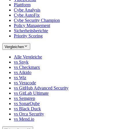
Plattform
Cybe Analysis
Cybe AutoFix
Cybe Security Champion
Policy Management
Sicherheitsberichte
Priority Scoring
Vergleichen
Alle Vergleiche
vs Snyk
vs Checkmarx
vs Aikido
vs Wiz
vs Veracode
vs GitHub Advanced Security
vs GitLab Ultimate
vs Semgrep
vs SonarQube
vs Black Duck
vs Orca Security
vs Mend.io