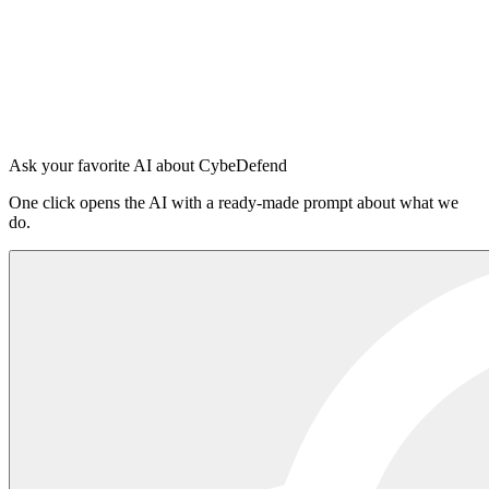
Claude Code
Cursor
OpenAI Codex
Windsurf
VS Code Copilot
Bei der Plattform anmelden
·
README auf npm lesen
Ask your favorite AI about CybeDefend
One click opens the AI with a ready-made prompt about what we
do.