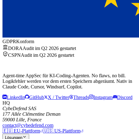
GDPR
Konform
DORA
Audit im Q2 2026 gestartet
CSPN
Audit im Q2 2026 gestartet
Agent-time AppSec für KI-Coding-Agenten.
No flaws, no bill.
Logikfehler werden vor dem ersten Speichern abgeräumt. Nativ in
Claude Code, Cursor, Windsurf, Copilot.
LinkedIn
GitHub
X / Twitter
Threads
Instagram
Discord
HQ
CybeDefend SAS
177 Allée Clémentine Deman
59000 Lille, France
contact@cybedefend.com
🇪🇺
EU-Plattform
🇺🇸
US-Plattform
Lösungen