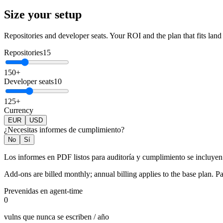
Size your setup
Repositories and developer seats. Your ROI and the plan that fits land 
Repositories
15
1
50
+
Developer seats
10
1
25
+
Currency
EUR
USD
¿Necesitas informes de cumplimiento?
No
Sí
Los informes en PDF listos para auditoría y cumplimiento se incluyen d
Add-ons are billed monthly; annual billing applies to the base plan. Pas
Prevenidas en agent-time
0
vulns que nunca se escriben / año