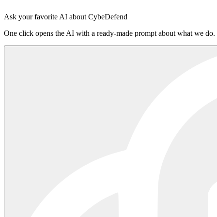
Acceder a la plataforma
·
Lee el README en npm
Ask your favorite AI about CybeDefend
One click opens the AI with a ready-made prompt about what we do.