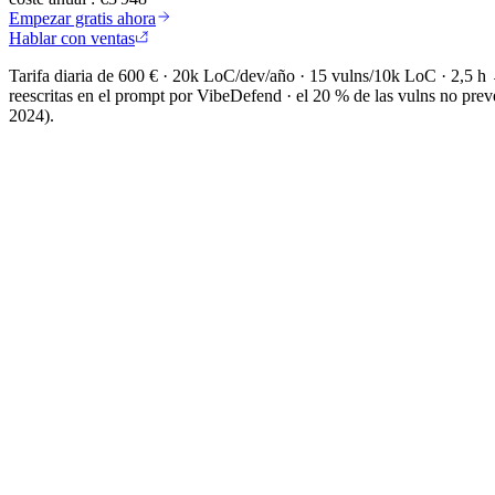
Empezar gratis ahora
Hablar con ventas
Tarifa diaria de 600 € · 20k LoC/dev/año · 15 vulns/10k LoC · 2,5 h
reescritas en el prompt por VibeDefend · el 20 % de las vulns no pr
2024).
Instala en 5 segundos
Node 18.17+
$
npx -y @cybedefend/vibedefend@latest install
Copiar
Auto-detecta
Claude Code
Cursor
OpenAI Codex
Windsurf
VS Code Copilot