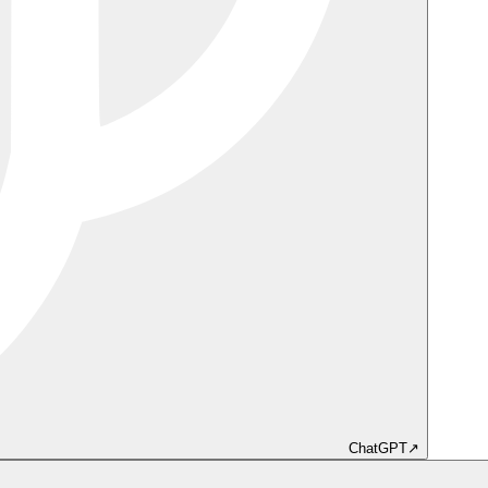
ChatGPT
↗