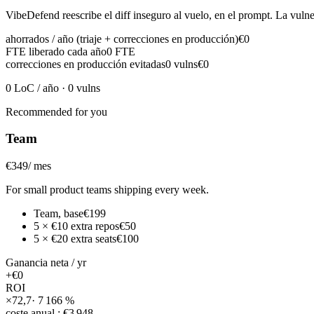
VibeDefend reescribe el diff inseguro al vuelo, en el prompt. La vulner
ahorrados / año (triaje + correcciones en producción)
€0
FTE liberado cada año
0
FTE
correcciones en producción evitadas
0
vulns
€0
0
LoC / año
·
0
vulns
Recommended for you
Team
€349
/ mes
For small product teams shipping every week.
Team
,
base
€199
5
×
€10
extra repos
€50
5
×
€20
extra seats
€100
Ganancia neta
/ yr
+
€0
ROI
×
72,7
·
7 166
%
coste anual
:
€3 948