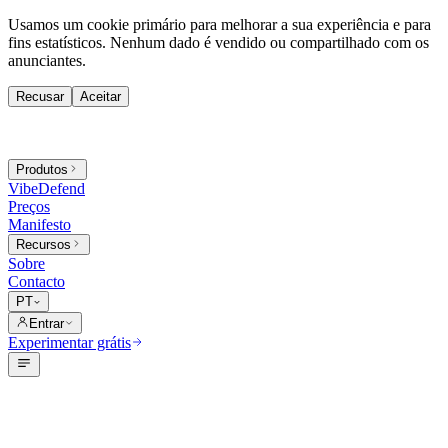
Usamos um cookie primário para melhorar a sua experiência e para
fins estatísticos. Nenhum dado é vendido ou compartilhado com os
anunciantes.
Recusar
Aceitar
Produtos
VibeDefend
Preços
Manifesto
Recursos
Sobre
Contacto
PT
Entrar
Experimentar grátis