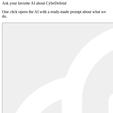
Entrar na plataforma
·
Ler o README no npm
Ask your favorite AI about CybeDefend
One click opens the AI with a ready-made prompt about what we
do.