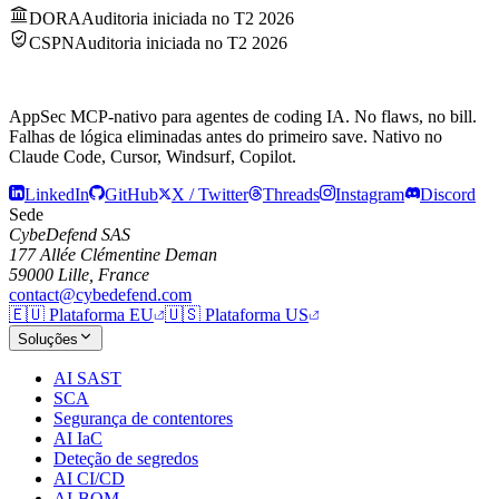
DORA
Auditoria iniciada no T2 2026
CSPN
Auditoria iniciada no T2 2026
AppSec MCP-nativo para agentes de coding IA.
No flaws, no bill.
Falhas de lógica eliminadas antes do primeiro save. Nativo no
Claude Code, Cursor, Windsurf, Copilot.
LinkedIn
GitHub
X / Twitter
Threads
Instagram
Discord
Sede
CybeDefend SAS
177 Allée Clémentine Deman
59000 Lille, France
contact@cybedefend.com
🇪🇺
Plataforma EU
🇺🇸
Plataforma US
Soluções
AI SAST
SCA
Segurança de contentores
AI IaC
Deteção de segredos
AI CI/CD
AI-BOM