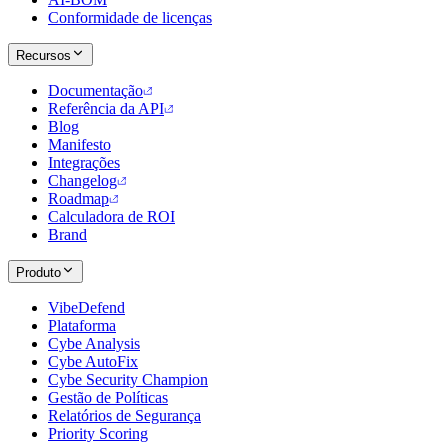
Conformidade de licenças
Recursos
Documentação
Referência da API
Blog
Manifesto
Integrações
Changelog
Roadmap
Calculadora de ROI
Brand
Produto
VibeDefend
Plataforma
Cybe Analysis
Cybe AutoFix
Cybe Security Champion
Gestão de Políticas
Relatórios de Segurança
Priority Scoring