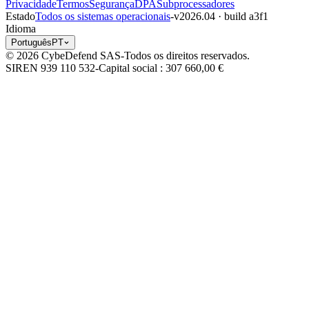
Privacidade
Termos
Segurança
DPA
Subprocessadores
Estado
Todos os sistemas operacionais
-
v2026.04 · build a3f1
Idioma
Português
PT
© 2026 CybeDefend SAS
-
Todos os direitos reservados.
SIREN 939 110 532
-
Capital social
: 307 660,00 €