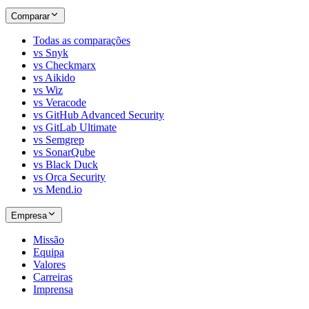
Comparar
Todas as comparações
vs Snyk
vs Checkmarx
vs Aikido
vs Wiz
vs Veracode
vs GitHub Advanced Security
vs GitLab Ultimate
vs Semgrep
vs SonarQube
vs Black Duck
vs Orca Security
vs Mend.io
Empresa
Missão
Equipa
Valores
Carreiras
Imprensa