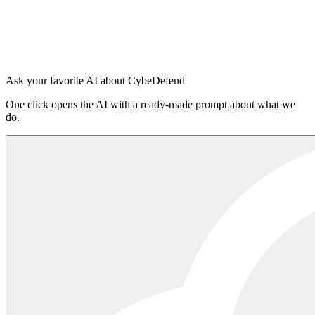
Cursor
OpenAI Codex
Windsurf
VS Code Copilot
Entrar na plataforma
·
Ler o README no npm
Ask your favorite AI about CybeDefend
One click opens the AI with a ready-made prompt about what we
do.