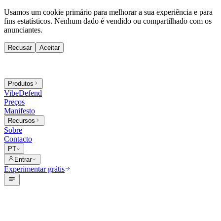
Usamos um cookie primário para melhorar a sua experiência e para
fins estatísticos. Nenhum dado é vendido ou compartilhado com os
anunciantes.
Recusar
Aceitar
Produtos
VibeDefend
Preços
Manifesto
Recursos
Sobre
Contacto
PT
Entrar
Experimentar grátis