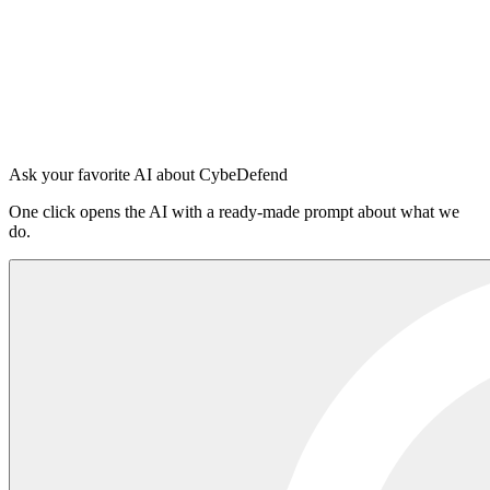
Claude Code
Cursor
OpenAI Codex
Windsurf
VS Code Copilot
Acceder a la plataforma
·
Lee el README en npm
Ask your favorite AI about CybeDefend
One click opens the AI with a ready-made prompt about what we
do.